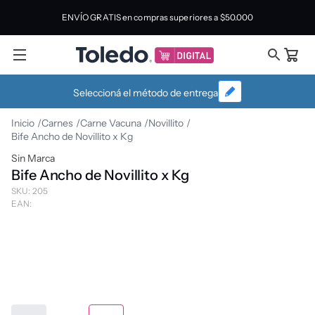
ENVÍO GRATIS en compras superiores a
$50.000
Seleccioná el método de entrega
Carnes
Carne Vacuna
Novillito
Bife Ancho de Novillito x Kg
Sin Marca
Bife Ancho de Novillito x Kg
SKU
:
205
EAN
: