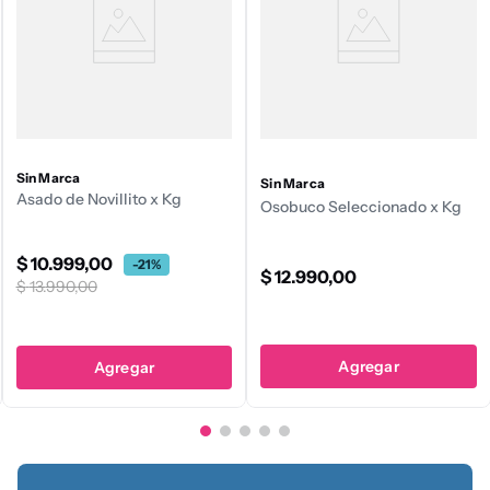
Sin Marca
Sin Marca
Asado de Novillito x Kg
Osobuco Seleccionado x Kg
$
10
.
999
,
00
-
21
%
$
12
.
990
,
00
$
13
.
990
,
00
Agregar
Agregar