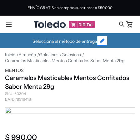
ENVÍO GRATIS en compras superiores a
$50.000
Seleccioná el método de entrega
Almacén
Golosinas
Golosinas
Caramelos Masticables Mentos Confitados Sabor Menta 29g
MENTOS
Caramelos Masticables Mentos Confitados
Sabor Menta 29g
SKU
:
30304
EAN
:
78916418
$
990
,
00