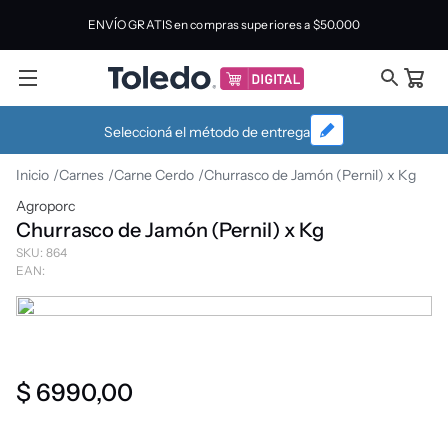
ENVÍO GRATIS en compras superiores a
$50.000
Seleccioná el método de entrega
Carnes
Carne Cerdo
Churrasco de Jamón (Pernil) x Kg
Agroporc
Churrasco de Jamón (Pernil) x Kg
SKU
:
864
EAN
:
$
6990
,
00