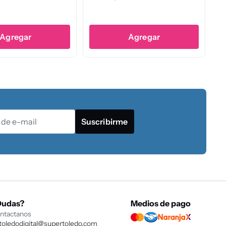
Agregar
Agregar
Suscribirme
Dudas?
Medios de pago
ntactanos
toledodigital@supertoledo.com