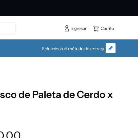
Ingresar
Seleccioná el método de entrega
sco de Paleta de Cerdo x
0
,
00