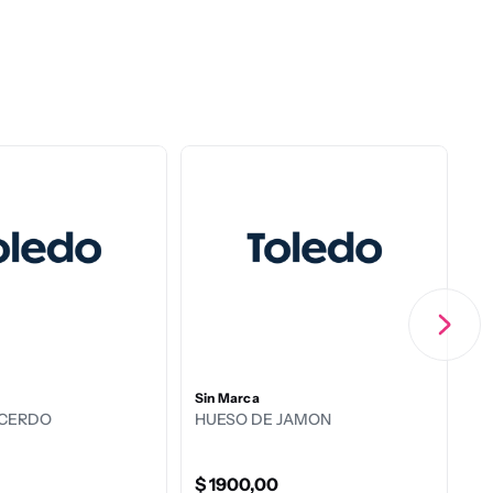
Sin Marca
Ag
 CERDO
HUESO DE JAMON
Ch
K
$
1900
,
00
$