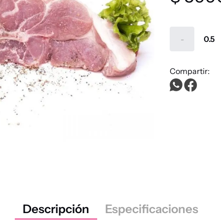
queso
-
aceite
pollo
dulce leche
shampoo
Descripción
Especificaciones