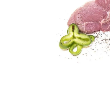
6
.
7
.
8
.
9
.
10
.