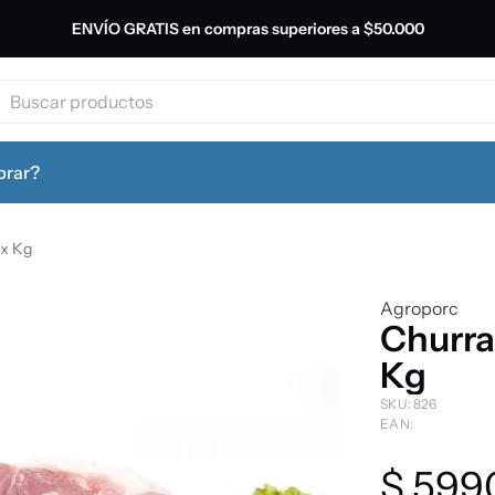
ENVÍO GRATIS en compras superiores a
$50.000
productos
leche
rar?
galletitas
 x Kg
Agroporc
yerba
Churra
Kg
cerveza
SKU
:
826
EAN
:
cafe
$
599