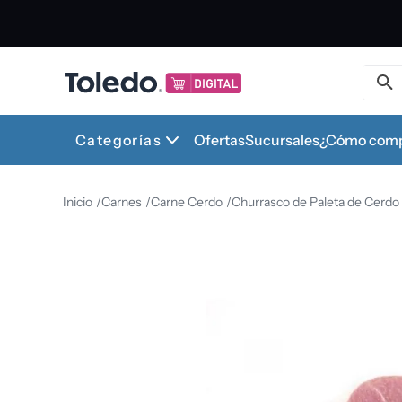
Buscar 
1
.
Categorías
Ofertas
Sucursales
¿Cómo comp
2
.
Carnes
Carne Cerdo
Churrasco de Paleta de Cerdo
3
.
4
.
5
.