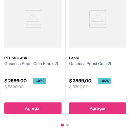
PEPSI BLACK
Pepsi
Gaseosa Pepsi Cola Black 2L
Gaseosa Pepsi Cola 2L
$
2899
,
00
$
2899
,
00
-
46
%
-
46
%
$
5390
,
00
$
5390
,
00
Agregar
Agregar