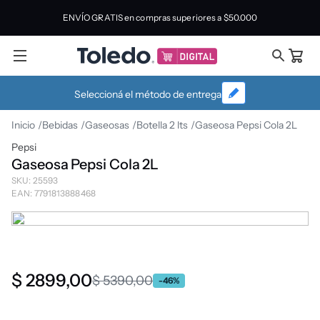
ENVÍO GRATIS en compras superiores a
$50.000
Seleccioná el método de entrega
Bebidas
Gaseosas
Botella 2 lts
Gaseosa Pepsi Cola 2L
Pepsi
Gaseosa Pepsi Cola 2L
SKU
:
25593
EAN
:
7791813888468
$
2899
,
00
$
5390
,
00
-
46
%