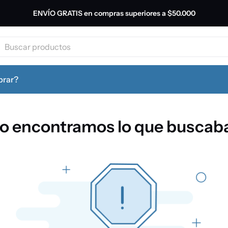
ENVÍO GRATIS en compras superiores a
$50.000
productos
leche
rar?
galletitas
o encontramos lo que buscab
yerba
cerveza
cafe