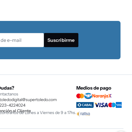
Suscribirme
Dudas?
Medios de pago
ntactanos
toledodigital@supertoledo.com
223-4224024
ención al Cliente
contranos de Lunes a Viernes de 9 a 17hs.