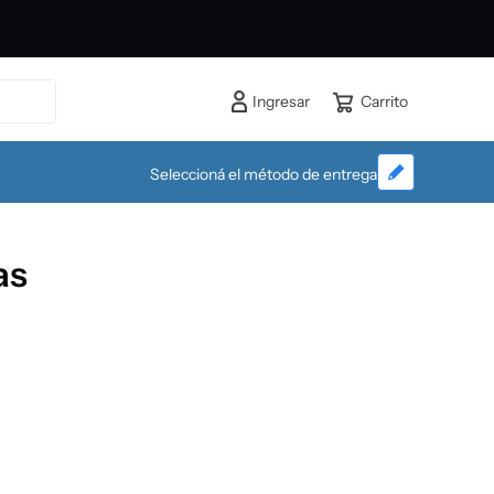
Ingresar
Seleccioná el método de entrega
as