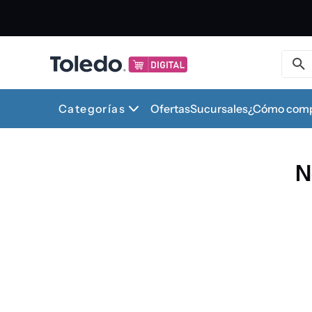
Buscar 
1
.
Categorías
Ofertas
Sucursales
¿Cómo comp
2
.
N
3
.
4
.
5
.