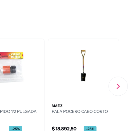
PSF
GEMPLAST
Manguera Riego Reforzada 1/2 X
MACETA VERCELLI NE
15 Mts PSF
$
13
.
191
,
75
$
4192
,
50
-
25
%
-
25
%
$
17
.
589
,
00
$
5590
,
00