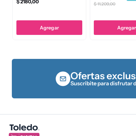
$
5159
,
00
$
25
gregar
Agregar
Ofertas exclus
Suscribite para disfrutar 