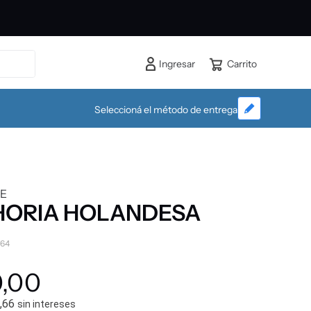
Ingresar
Seleccioná el método de entrega
E
ORIA HOLANDESA
764
0
,
00
,66
sin intereses