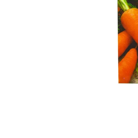
6
.
7
.
8
.
9
.
10
.