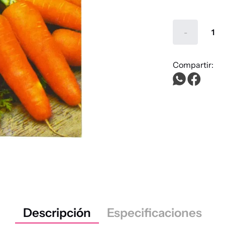
queso
-
aceite
pollo
dulce leche
fideos
Descripción
Especificaciones