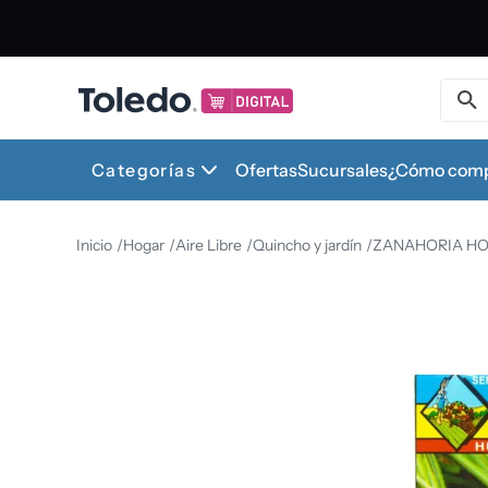
Buscar 
1
.
Categorías
Ofertas
Sucursales
¿Cómo comp
2
.
Hogar
Aire Libre
Quincho y jardín
ZANAHORIA H
3
.
4
.
5
.