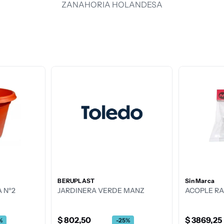
ZANAHORIA HOLANDESA
MAEZ
TIJERA CORTA RAMA
Z
A POCERO CABO CORTO
$
40
.
416
,
75
-
25
%
$
53
.
889
,
00
.
892
,
50
-
25
%