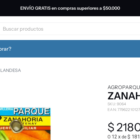
ENVÍO GRATIS en compras superiores a
$50.000
productos
leche
rar?
galletitas
OLANDESA
AGROPARQU
yerba
ZANAH
SKU
:
9064
cerveza
EAN
:
7796221012
$
218
cafe
12
x
$ 181
O
de