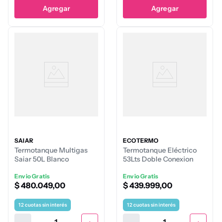
Agregar
Agregar
SAIAR
ECOTERMO
Termotanque Multigas
Termotanque Eléctrico
Saiar 50L Blanco
53Lts Doble Conexion
Envio Gratis
Envio Gratis
$
480
.
049
,
00
$
439
.
999
,
00
12
cuotas sin interés
12
cuotas sin interés