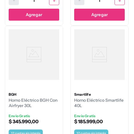
-
+
-
+
Agregar
Agregar
BGH
Smartlife
Horno Eléctrico BGH Con
Horno Eléctrico Smartlife
Airfryer 30L
40L
Envio Gratis
Envio Gratis
$
345
.
990
,
00
$
185
.
999
,
00
12
cuotas sin interés
12
cuotas sin interés