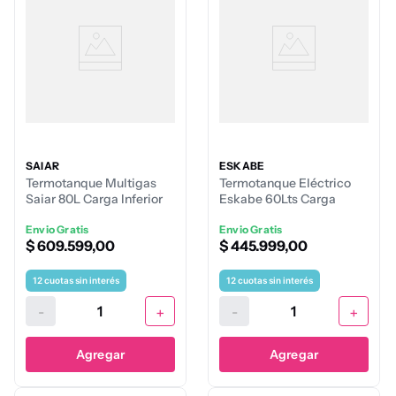
SAIAR
ESKABE
Termotanque Multigas
Termotanque Eléctrico
Saiar 80L Carga Inferior
Eskabe 60Lts Carga
Inferior-Superior
Envio Gratis
Envio Gratis
$
609
.
599
,
00
$
445
.
999
,
00
12
cuotas sin interés
12
cuotas sin interés
-
+
-
+
Agregar
Agregar