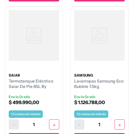
SAIAR
SAMSUNG
Termotanque Eléctrico
Lavarropas Samsung Eco
Saiar De Pie 85L By
Bubble 7.5kg
Rheem Superior
Envio Gratis
Envio Gratis
$
499
.
990
,
00
$
1
.
126
.
788
,
00
12
cuotas sin interés
12
cuotas sin interés
-
+
-
+