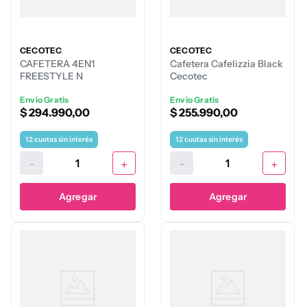
CECOTEC
CECOTEC
CAFETERA 4EN1
Cafetera Cafelizzia Black
FREESTYLE N
Cecotec
Envio Gratis
Envio Gratis
$
294
.
990
,
00
$
255
.
990
,
00
12
cuotas sin interés
12
cuotas sin interés
-
+
-
+
Agregar
Agregar