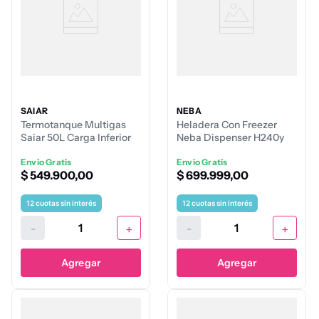
SAIAR
NEBA
Termotanque Multigas
Heladera Con Freezer
Saiar 50L Carga Inferior
Neba Dispenser H240y
239L
Envio Gratis
Envio Gratis
$
549
.
900
,
00
$
699
.
999
,
00
12
cuotas sin interés
12
cuotas sin interés
-
+
-
+
Agregar
Agregar