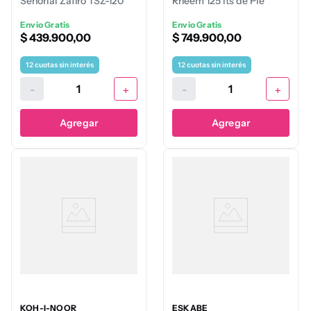
Señorial Zafiro TSZ-120
Rheem 125 lts de Pie
Blanco - 120 Litros
Envio Gratis
Envio Gratis
$
439
.
900
,
00
$
749
.
900
,
00
12
cuotas sin interés
12
cuotas sin interés
-
+
-
+
Agregar
Agregar
KOH-I-NOOR
ESKABE