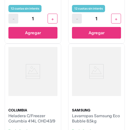
12
cuotas sin interés
12
cuotas sin interés
-
+
-
+
Agregar
Agregar
COLUMBIA
SAMSUNG
Heladera C/Freezer
Lavarropas Samsung Eco
Columbia 414L CHD43/9
Bubble 8.5kg