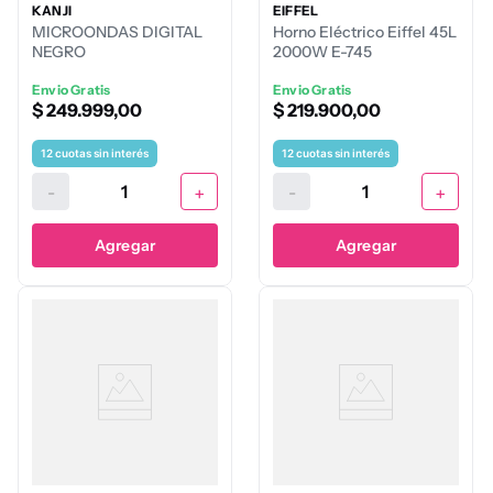
KANJI
EIFFEL
MICROONDAS DIGITAL
Horno Eléctrico Eiffel 45L
NEGRO
2000W E-745
Envio Gratis
Envio Gratis
$
249
.
999
,
00
$
219
.
900
,
00
12
cuotas sin interés
12
cuotas sin interés
-
+
-
+
Agregar
Agregar