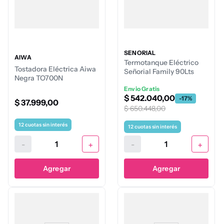
SEÑORIAL
AIWA
Termotanque Eléctrico
Tostadora Eléctrica Aiwa
Señorial Family 90Lts
Negra TO700N
Alta recuperación
Envio Gratis
$
542
.
040
,
00
-
17
%
$
37
.
999
,
00
$
650
.
448
,
00
12
cuotas sin interés
12
cuotas sin interés
-
+
-
+
Agregar
Agregar