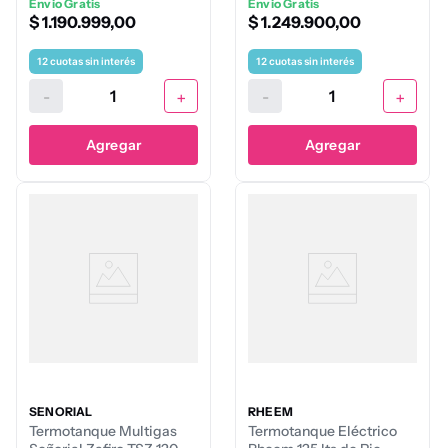
Envio Gratis
Envio Gratis
$
1
.
190
.
999
,
00
$
1
.
249
.
900
,
00
12
cuotas sin interés
12
cuotas sin interés
-
+
-
+
Agregar
Agregar
SEÑORIAL
RHEEM
Termotanque Multigas
Termotanque Eléctrico