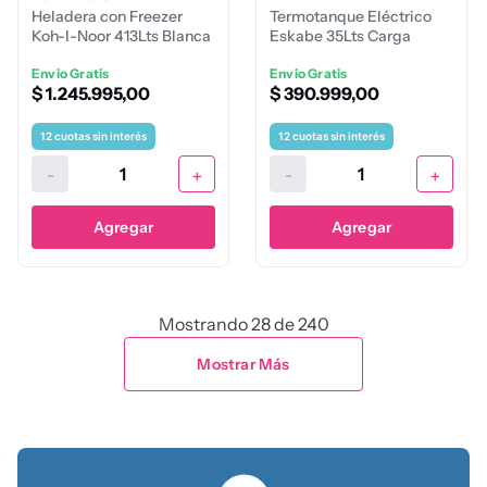
Heladera con Freezer
Termotanque Eléctrico
Koh-I-Noor 413Lts Blanca
Eskabe 35Lts Carga
Inferior-Superior
Envio Gratis
Envio Gratis
$
1
.
245
.
995
,
00
$
390
.
999
,
00
12
cuotas sin interés
12
cuotas sin interés
-
+
-
+
Agregar
Agregar
Mostrando
28 de 240
Mostrar Más