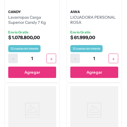
CANDY
AIWA
Lavarropas Carga
LICUADORA PERSONAL
Superior Candy 7 Kg
ROSA
Envio Gratis
Envio Gratis
$
1
.
078
.
800
,
00
$
61
.
999
,
00
12
cuotas sin interés
12
cuotas sin interés
-
+
-
+
Agregar
Agregar