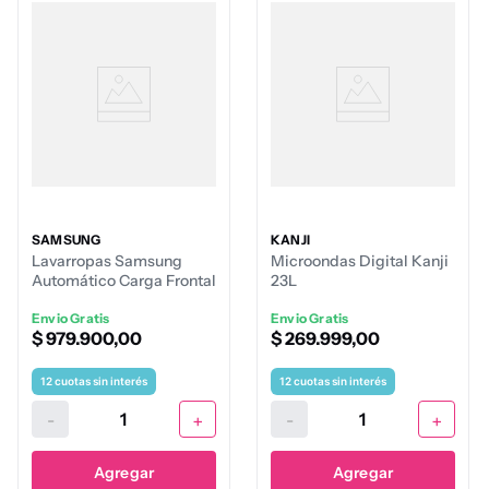
SAMSUNG
KANJI
Lavarropas Samsung
Microondas Digital Kanji
Automático Carga Frontal
23L
6,5Kg Blanco
Envio Gratis
Envio Gratis
$
979
.
900
,
00
$
269
.
999
,
00
12
cuotas sin interés
12
cuotas sin interés
-
+
-
+
Agregar
Agregar